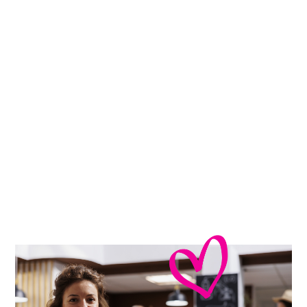
Artículos de
menaje,
bazar y campings
Supermercado de verano y
campings